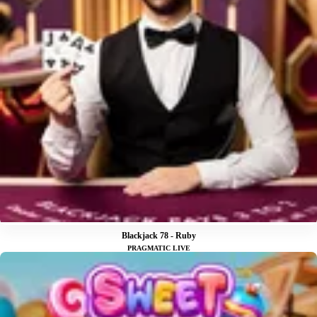
Blackjack 78 - Ruby
PRAGMATIC LIVE