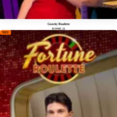
Gravity Roulette
ICONIC 21
NEU