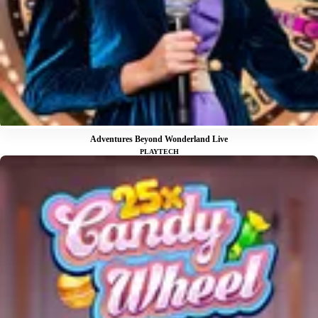
Adventures Beyond Wonderland Live
PLAYTECH