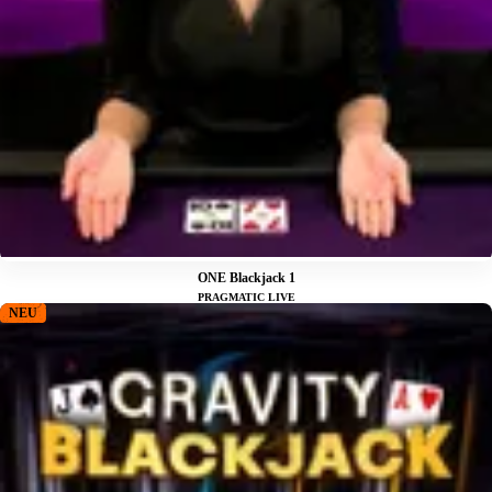
ONE Blackjack 1
PRAGMATIC LIVE
NEU