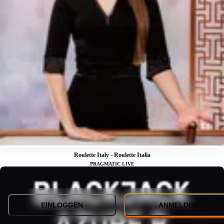
Roulette Italy - Roulette Italia
PRAGMATIC LIVE
EINLOGGEN
ANMELDEN