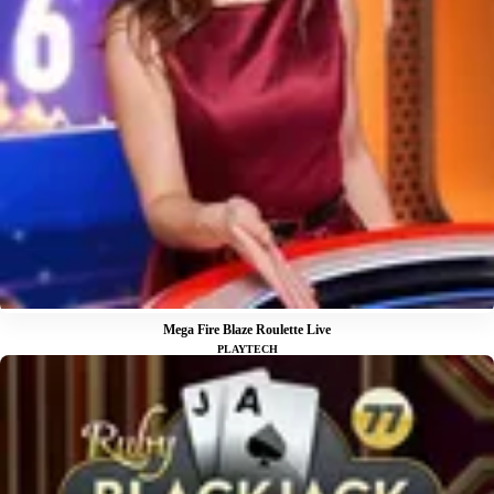
Mega Fire Blaze Roulette Live
PLAYTECH