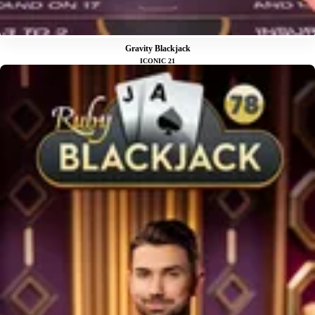
Gravity Blackjack
ICONIC 21