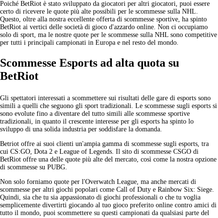
Poiché BetRiot è stato sviluppato da giocatori per altri giocatori, puoi essere
certo di ricevere le quote più alte possibili per le scommesse sulla NHL.
Questo, oltre alla nostra eccellente offerta di scommesse sportive, ha spinto
BetRiot ai vertici delle società di gioco d'azzardo online. Non ci occupiamo
solo di sport, ma le nostre quote per le scommesse sulla NHL sono competitive
per tutti i principali campionati in Europa e nel resto del mondo.
Scommesse Esports ad alta quota su
BetRiot
Gli spettatori interessati a scommettere sui risultati delle gare di esports sono
simili a quelli che seguono gli sport tradizionali. Le scommesse sugli esports si
sono evolute fino a diventare del tutto simili alle scommesse sportive
tradizionali, in quanto il crescente interesse per gli esports ha spinto lo
sviluppo di una solida industria per soddisfare la domanda.
Betriot offre ai suoi clienti un'ampia gamma di scommesse sugli esports, tra
cui CS:GO, Dota 2 e League of Legends. Il sito di scommesse CSGO di
BetRiot offre una delle quote più alte del mercato, così come la nostra opzione
di scommesse su PUBG.
Non solo forniamo quote per l'Overwatch League, ma anche mercati di
scommesse per altri giochi popolari come Call of Duty e Rainbow Six: Siege.
Quindi, sia che tu sia appassionato di giochi professionali o che tu voglia
semplicemente divertirti giocando al tuo gioco preferito online contro amici di
tutto il mondo, puoi scommettere su questi campionati da qualsiasi parte del