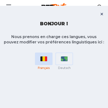
BONJOUR !
Nous prenons en charge ces langues, vous
pouvez modifier vos préférences linguistiques ici :
Français
Deutsch
LA MEILLEURE PLATEFORME DE PARIS
SPORTIFS EN LIGNE