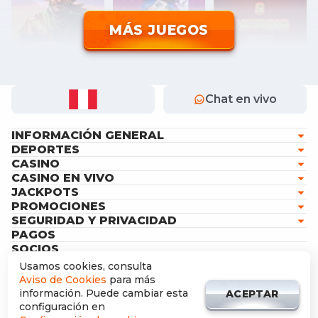
MÁS JUEGOS
Coin Bang Bang: Hold & Win
Joker Jane
5 Dazzling Hot
PENGUIN KING
EVOPLAY
EGT DIGITAL
Chat en vivo
INFORMACIÓN GENERAL
DEPORTES
CASINO
CASINO EN VIVO
JACKPOTS
PROMOCIONES
SEGURIDAD Y PRIVACIDAD
PAGOS
SOCIOS
Usamos cookies, consulta
Aviso de Cookies
para más
MOSTRAR MÁS
información. Puede cambiar esta
ACEPTAR
configuración en