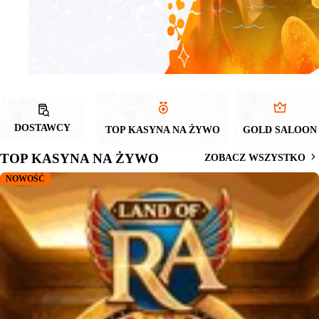
DOSTAWCY
TOP KASYNA NA ŻYWO
GOLD SALOON
TOP KASYNA NA ŻYWO
ZOBACZ WSZYSTKO
NOWOŚĆ