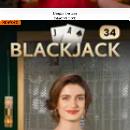
Dragon Fortune
IMAGINE LIVE
NOWOŚĆ