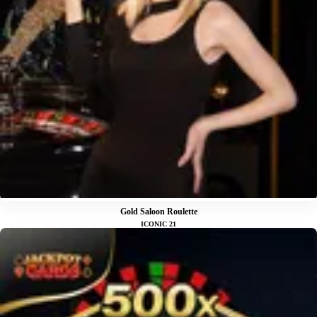
Gold Saloon Roulette
ICONIC 21