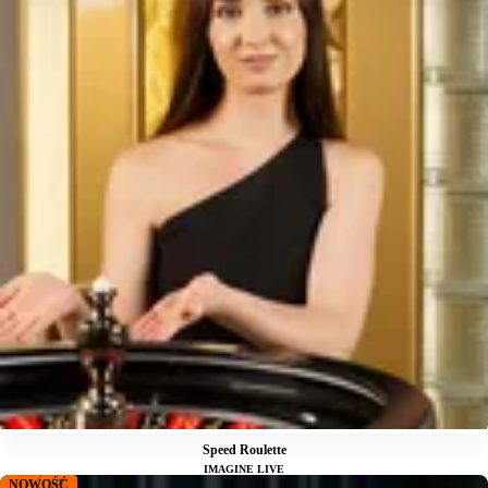
Speed Roulette
IMAGINE LIVE
NOWOŚĆ