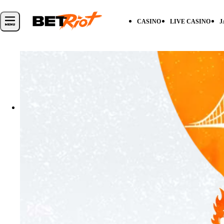
CASINO
LIVE CASINO
J