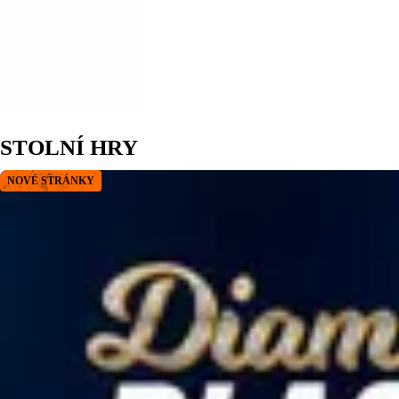
STOLNÍ HRY
NOVÉ STRÁNKY