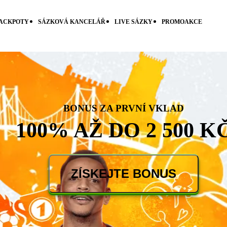
ACKPOTY
SÁZKOVÁ KANCELÁŘ
LIVE SÁZKY
PROMOAKCE
BONUS ZA PRVNÍ VKLAD
100% AŽ DO 2 500 K
ZÍSKEJTE BONUS