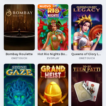
NUEVO
Bombay Roulette
Hot Rio Nights Bonus Buy
Queens of Glory Legacy
ONETOUCH
EVOPLAY
ONETOUCH