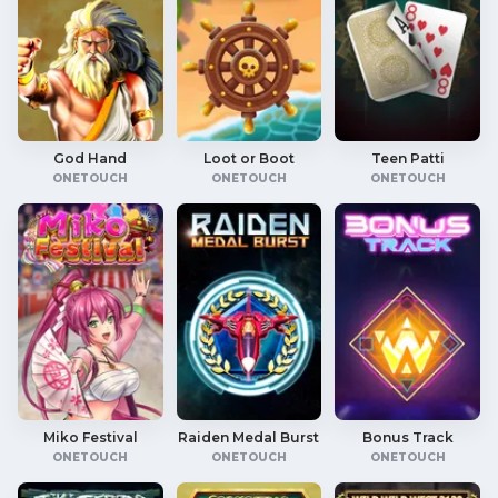
God Hand
Loot or Boot
Teen Patti
ONETOUCH
ONETOUCH
ONETOUCH
Miko Festival
Raiden Medal Burst
Bonus Track
ONETOUCH
ONETOUCH
ONETOUCH