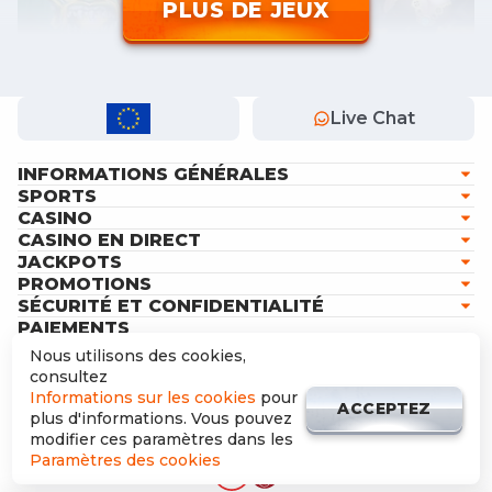
PLUS DE JEUX
Tiki Terror
Forgotten Pharaoh
Wild Wild West 2120
ONETOUCH
ONETOUCH
ONETOUCH
Live Chat
INFORMATIONS GÉNÉRALES
SPORTS
CASINO
CASINO EN DIRECT
JACKPOTS
PROMOTIONS
SÉCURITÉ ET CONFIDENTIALITÉ
PAIEMENTS
PARTENAIRES
Nous utilisons des cookies,
consultez
Informations sur les cookies
pour
AFFICHER PLUS
ACCEPTEZ
plus d'informations. Vous pouvez
modifier ces paramètres dans les
Paramètres des cookies