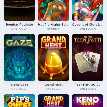
Bombay Roulette
Hot Rio Nights Bonus Buy
Queens of Glory Legacy
ONETOUCH
EVOPLAY
ONETOUCH
Stone Gaze
Grand Heist
Teen Patti 20-20
ONETOUCH
ONETOUCH
ONETOUCH