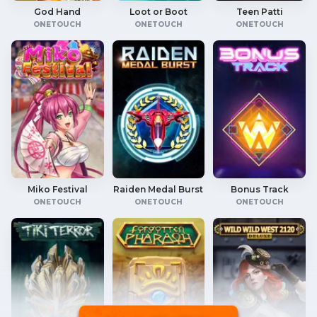
God Hand
Loot or Boot
Teen Patti
ONETOUCH
ONETOUCH
ONETOUCH
Miko Festival
Raiden Medal Burst
Bonus Track
ONETOUCH
ONETOUCH
ONETOUCH