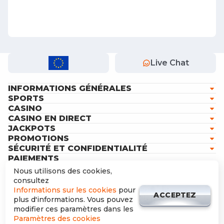
Live Chat
INFORMATIONS GÉNÉRALES
SPORTS
CASINO
CASINO EN DIRECT
JACKPOTS
PROMOTIONS
SÉCURITÉ ET CONFIDENTIALITÉ
PAIEMENTS
PARTENAIRES
Nous utilisons des cookies,
consultez
Informations sur les cookies
pour
AFFICHER PLUS
ACCEPTEZ
plus d'informations. Vous pouvez
modifier ces paramètres dans les
Paramètres des cookies