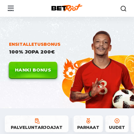
ENSITALLETUSBONUS
100% JOPA 200€
HANKI BONUS
PALVELUNTARJOAJAT
PARHAAT
UUDET