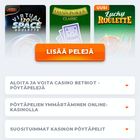
UUSI
LISÄÄ PELEJÄ
Virtual Space Roulette
Oasis Poker Classic
Lucky Roulette
AMUSNET
EVOPLAY
TADA GAMING
ALOITA JA VOITA CASINO BETRIOT -
PÖYTÄPELEJÄ
PÖYTÄPELIEN YMMÄRTÄMINEN ONLINE-
KASINOLLA
SUOSITUIMMAT KASINON PÖYTÄPELIT