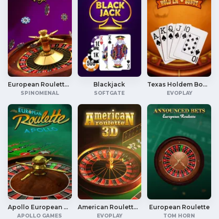
European Roulette VIP
Blackjack
Texas Holdem Bonus
SPINOMENAL
SOFTGATE
EVOPLAY
Apollo European Roulette
American Roulette 3D
European Roulette
APOLLO GAMES
EVOPLAY
TOM HORN