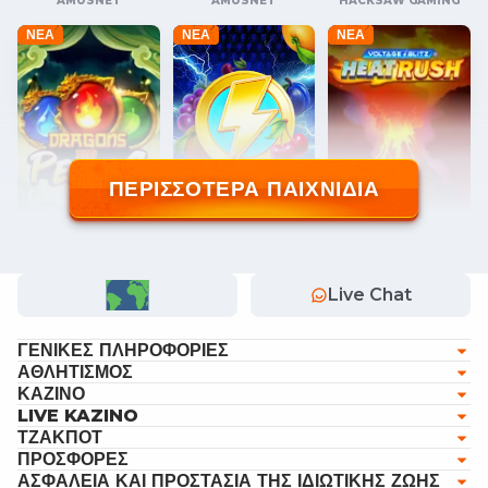
AMUSNET
AMUSNET
HACKSAW GAMING
ΝΈΑ
ΝΈΑ
ΝΈΑ
ΠΕΡΙΣΣΌΤΕΡΑ ΠΑΙΧΝΊΔΙΑ
Dragons And Pearls
Voltage Blitz Heat Rush
Fortune Power: Hold & Win
PITTAPLUS
RUBY PLAY
GAMEBEAT
Live Chat
ΓΕΝΙΚΈΣ ΠΛΗΡΟΦΟΡΊΕΣ
ΑΘΛΗΤΙΣΜΌΣ
ΚΑΖΊΝΟ
LIVE KAZINO
ΤΖΆΚΠΟΤ
ΠΡΟΣΦΟΡΈΣ
ΑΣΦΆΛΕΙΑ ΚΑΙ ΠΡΟΣΤΑΣΊΑ ΤΗΣ ΙΔΙΩΤΙΚΉΣ ΖΩΉΣ