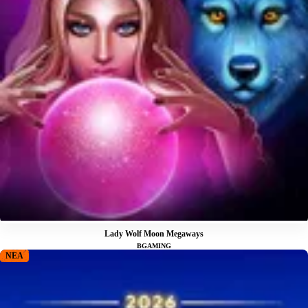
Lady Wolf Moon Megaways
BGAMING
ΝΈΑ