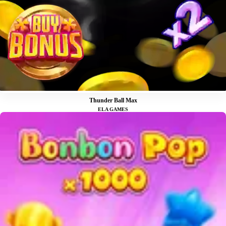
Thunder Ball Max
ELA GAMES