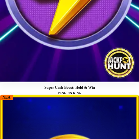
Super Cash Boost: Hold & Win
PENGUIN KING
ΝΈΑ