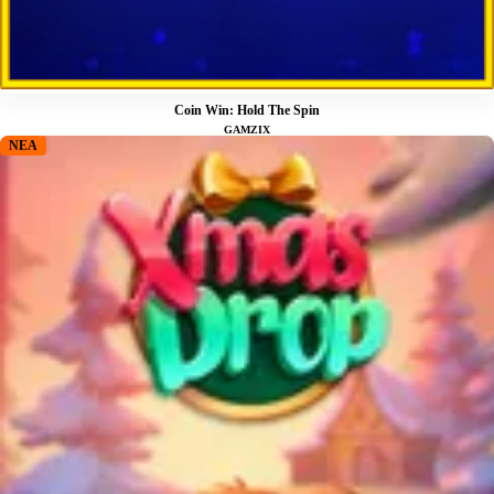
Coin Win: Hold The Spin
GAMZIX
ΝΈΑ