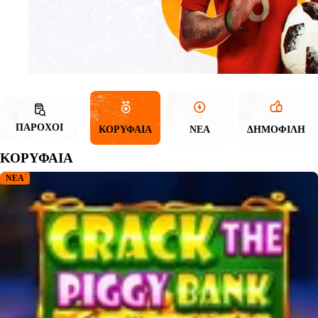
ΠΆΡΟΧΟΙ
ΚΟΡΥΦΑΊΑ
ΝΈΑ
ΔΗΜΟΦΙΛΉ
ΚΟΡΥΦΑΊΑ
ΝΈΑ