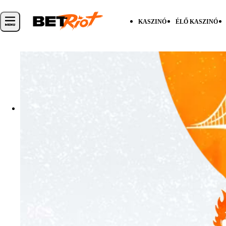
KASZINÓ
ÉLŐ KASZINÓ