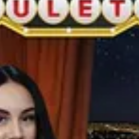
JÁTSSZ
DEMÓ