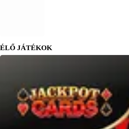
ÉLŐ JÁTÉKOK