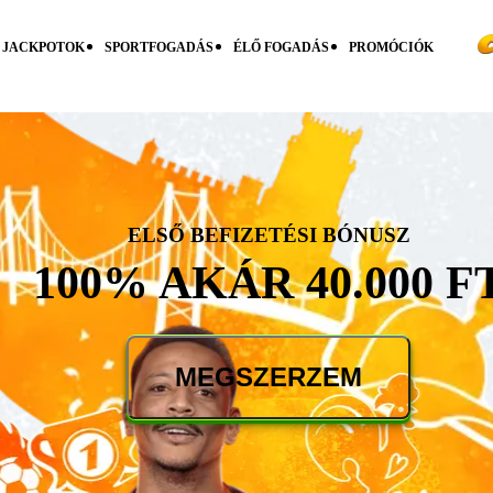
JACKPOTOK
SPORTFOGADÁS
ÉLŐ FOGADÁS
PROMÓCIÓK
ELSŐ BEFIZETÉSI BÓNUSZ
100% AKÁR 40.000 F
MEGSZERZEM