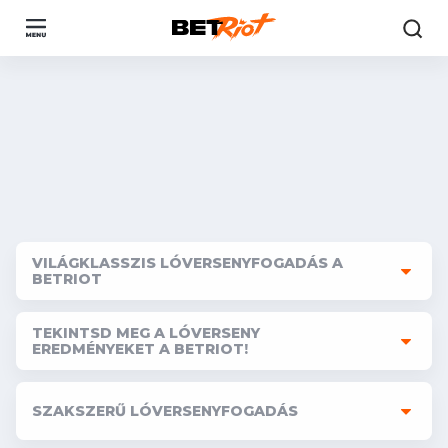
VILÁGKLASSZIS LÓVERSENYFOGADÁS A
BETRIOT
TEKINTSD MEG A LÓVERSENY
EREDMÉNYEKET A BETRIOT!
SZAKSZERŰ LÓVERSENYFOGADÁS