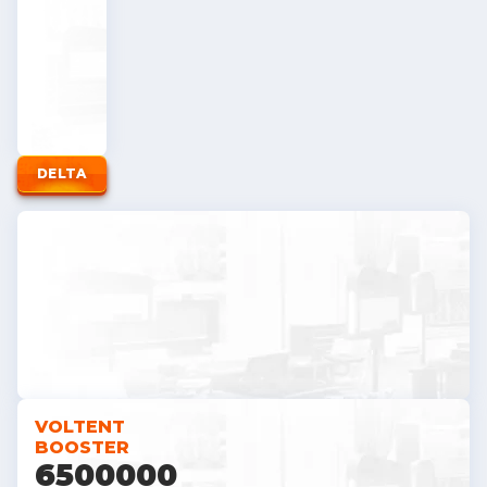
DELTA
VOLTENT
BOOSTER
6500000