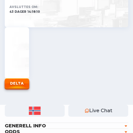
AVSLUTTES OM:
43
DAGER
14
:
18
:
10
DELTA
Live Chat
GENERELL INFO
ODDS