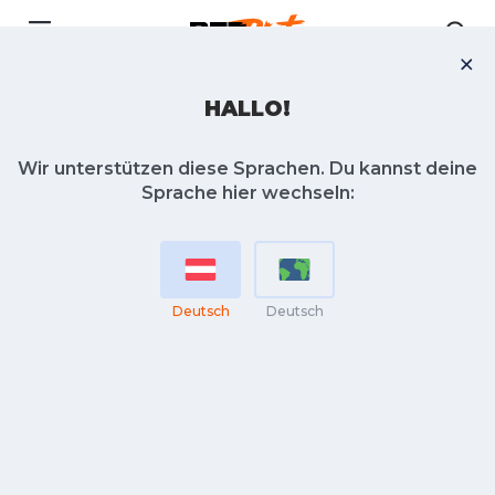
HALLO!
LIVE CASHBACK
Wir unterstützen diese Sprachen. Du kannst deine
25% BIS ZU 200 €
Sprache hier wechseln:
BONUS ERHALTEN
Deutsch
Deutsch
ANBIETER
TOP-LIVE-CASINOSPIELE
GOLD 