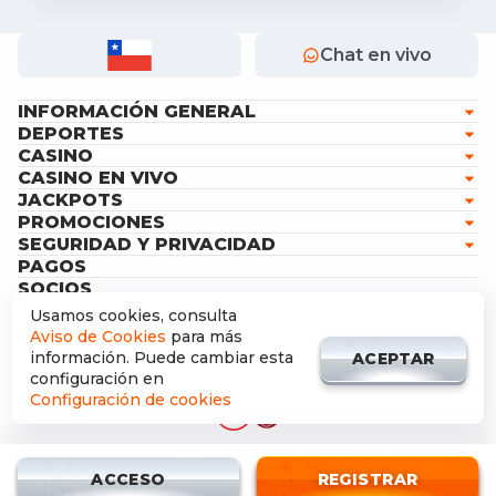
Chat en vivo
INFORMACIÓN GENERAL
DEPORTES
CASINO
CASINO EN VIVO
JACKPOTS
PROMOCIONES
SEGURIDAD Y PRIVACIDAD
PAGOS
SOCIOS
Usamos cookies, consulta
Aviso de Cookies
para más
MOSTRAR MÁS
información. Puede cambiar esta
ACEPTAR
configuración en
Configuración de cookies
Gambling can be addictive. Play responsibly. BetRiot.com only
accepts customers over 18 years of age.
ACCESO
REGISTRAR