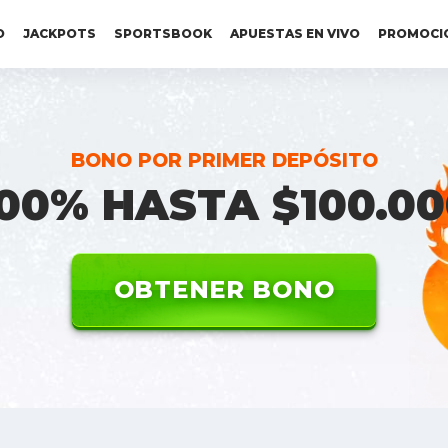
O
JACKPOTS
SPORTSBOOK
APUESTAS EN VIVO
PROMOCI
BONO POR PRIMER DEPÓSITO
100% HASTA $100.00
OBTENER BONO