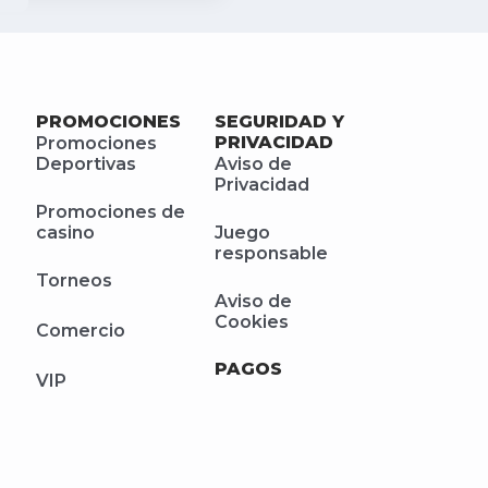
PROMOCIONES
SEGURIDAD Y
PRIVACIDAD
Promociones
Deportivas
Aviso de
Privacidad
Promociones de
casino
Juego
responsable
Torneos
Aviso de
Cookies
Comercio
PAGOS
VIP