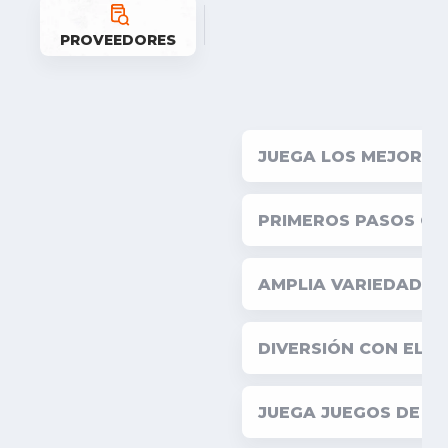
PROVEEDORES
JUEGA LOS MEJORES 
PRIMEROS PASOS CO
AMPLIA VARIEDAD DE
DIVERSIÓN CON EL C
JUEGA JUEGOS DE CA