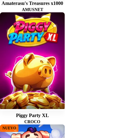
Amaterasu's Treasures x1000
AMUSNET
JUGAR
DEMO
Piggy Party XL
CROCO
NUEVO