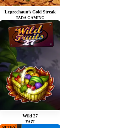
Leprechaun’s Gold Streak
TADA GAMING
JUGAR
DEMO
Wild 27
FAZI
NUEVO