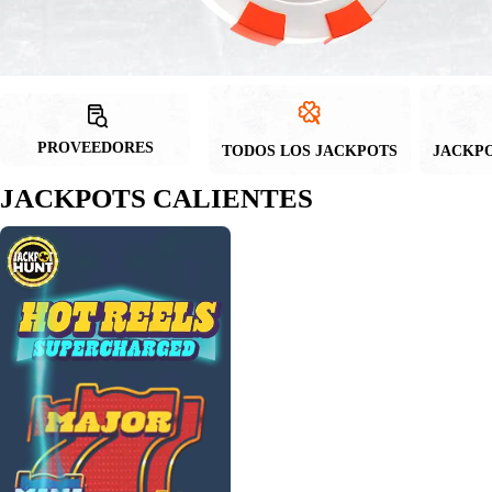
PROVEEDORES
TODOS LOS JACKPOTS
JACKPO
JACKPOTS CALIENTES
JUGAR
DEMO