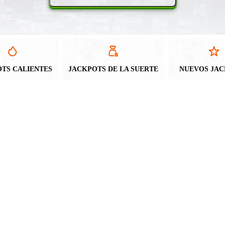
TS CALIENTES
JACKPOTS DE LA SUERTE
NUEVOS JA