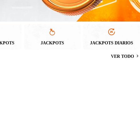
CKPOTS
JACKPOTS
JACKPOTS DIARIOS
VER TODO