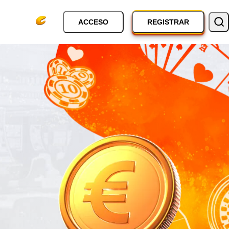
ACCESO
REGISTRAR