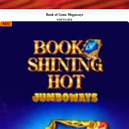
Book of Gems Megaways
SOFTGATE
NEU