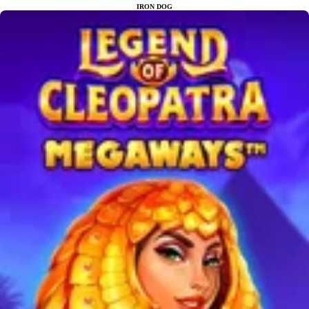
IRON DOG