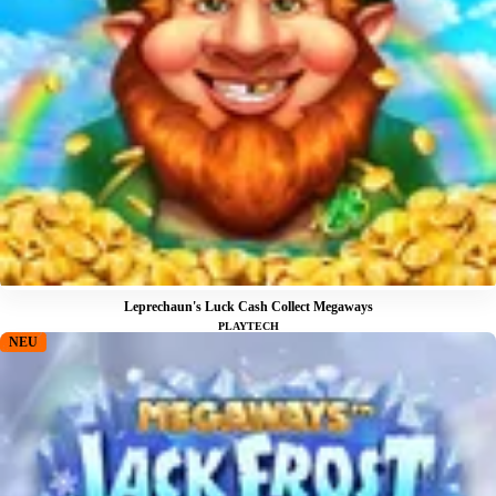
Leprechaun's Luck Cash Collect Megaways
PLAYTECH
NEU