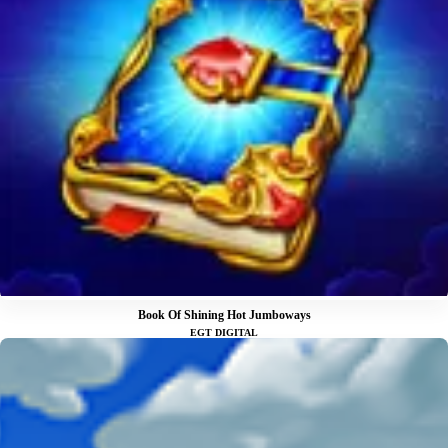
Book Of Shining Hot Jumboways
EGT DIGITAL