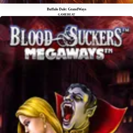
Buffalo Dale: GrandWays
GAMEBEAT