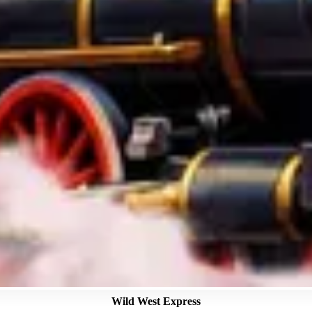
Wild West Express