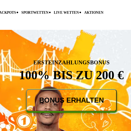
ACKPOTS
SPORTWETTEN
LIVE WETTEN
AKTIONEN
ERSTEINZAHLUNGSBONUS
100% BIS ZU 200 €
BONUS ERHALTEN