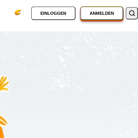
EINLOGGEN
ANMELDEN