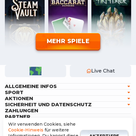
MEHR SPIELE
Steam Vault
Baccarat Supreme No Commission
Tiki Terror
ONETOUCH
ONETOUCH
ONETOUCH
Live Chat
ALLGEMEINE INFOS
SPORT
AKTIONEN
SICHERHEIT UND DATENSCHUTZ
ZAHLUNGEN
PARTNER
Wir verwenden Cookies, siehe
Cookie-Hinweis
für weitere
MEHR ANZEIGEN
Informationen. Du kannst diese
AKZEPTIERE