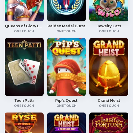
Queens of Glory Legacy
Raiden Medal Burst
Jewelry Cats
ONETOUCH
ONETOUCH
ONETOUCH
Teen Patti
Pip's Quest
Grand Heist
ONETOUCH
ONETOUCH
ONETOUCH