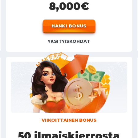
8,000€
HANKI BONUS
YKSITYISKOHDAT
VIIKOITTAINEN BONUS
50 ilmaiskierrosta