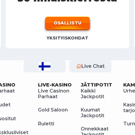
OSALLISTU
YKSITYISKOHDAT
Live Chat
ASINO
LIVE-KASINO
JÄTTIPOTIT
KAM
arhaat
Live Casinon
Kaikki
Urhe
Parhaat
Jackpotit
udet
Kasi
Gold Saloon
Kuumat
tarj
Jackpotit
uositut
Ruletti
Turn
Onnekkaat
ksklusiiviset
Jackpotit