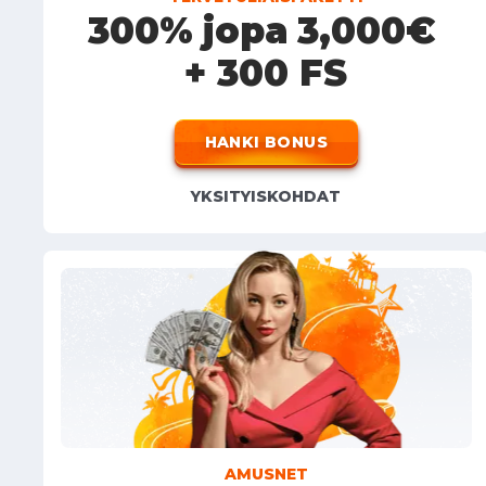
300%
jopa
3,000€
+ 300 FS
HANKI BONUS
YKSITYISKOHDAT
AMUSNET