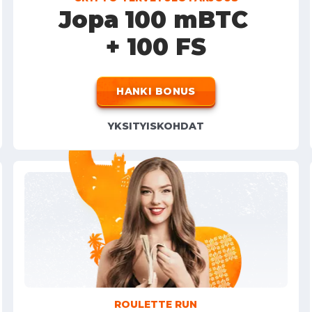
Jopa
100 mBTC
+ 100 FS
HANKI BONUS
YKSITYISKOHDAT
ROULETTE RUN