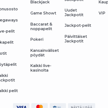
Blackjack
Kau
onusosto
Uudet
Game Showt
VIP
Jackpotit
egaways
Baccarat &
Jackpot-pelit
noppapelit
ve-pelit
Päivittäiset
Pokeri
Jackpotit
ikapelit
Kansainväliset
otit
pöydät
öytäpelit
Kaikki live-
kasinolta
aikki
ackpotit
ikki pelit
NÄYTÄ LISÄÄ