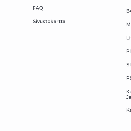
FAQ
B
Sivustokartta
M
Li
P
Sl
P
K
J
Ka