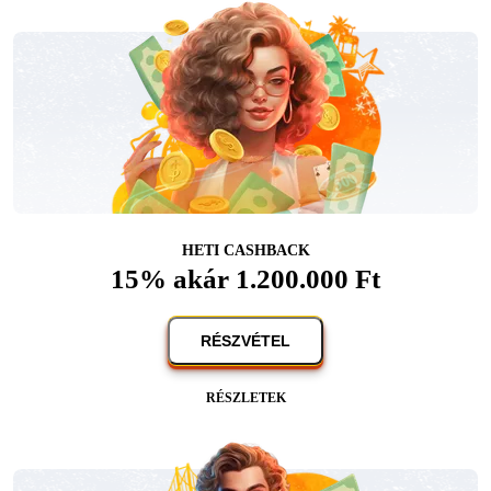
HETI CASHBACK
15%
akár
1.200.000 Ft
RÉSZVÉTEL
RÉSZLETEK